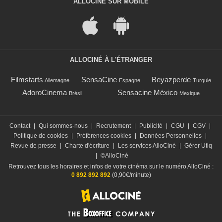
ALLOCINÉ SUR MOBILE
ALLOCINÉ À L'ÉTRANGER
Filmstarts
SensaCine
Beyazperde
Allemagne
Espagne
Turquie
AdoroCinema
Sensacine México
Brésil
Mexique
Contact
|
Qui sommes-nous
|
Recrutement
|
Publicité
|
CGU
|
CGV
|
Politique de cookies
|
Préférences cookies
|
Données Personnelles
|
Revue de presse
|
Charte d'écriture
|
Les services AlloCiné
|
Gérer Utiq
|
©AlloCiné
Retrouvez tous les horaires et infos de votre cinéma sur le numéro AlloCiné :
0 892 892 892
(0,90€/minute)