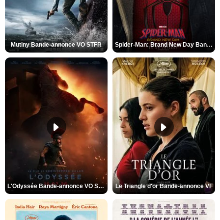
Mutiny Bande-annonce VO STFR
Spider-Man: Brand New Day Bande-annonce VO STFR
L'Odyssée Bande-annonce VO STFR
Le Triangle d'or Bande-annonce VF