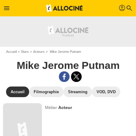
profil
menu
search
Accueil
Stars
Acteurs
Mike Jerome Putnam
Mike Jerome Putnam
Accueil
Filmographie
Streaming
VOD, DVD
Métier
Acteur