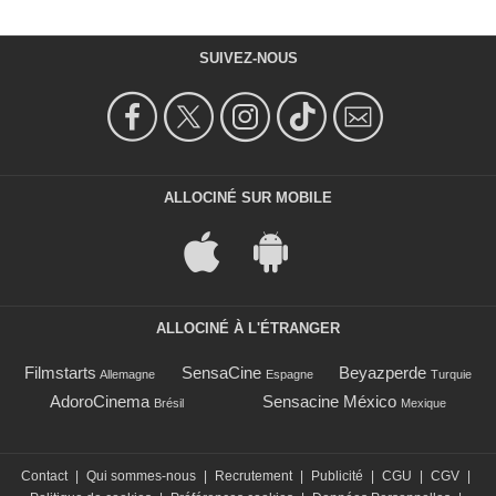
SUIVEZ-NOUS
ALLOCINÉ SUR MOBILE
ALLOCINÉ À L'ÉTRANGER
Filmstarts
SensaCine
Beyazperde
Allemagne
Espagne
Turquie
AdoroCinema
Sensacine México
Brésil
Mexique
Contact
|
Qui sommes-nous
|
Recrutement
|
Publicité
|
CGU
|
CGV
|