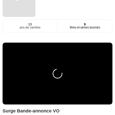
13
9
ans de carrière
films et séries tournés
Surge Bande-annonce VO