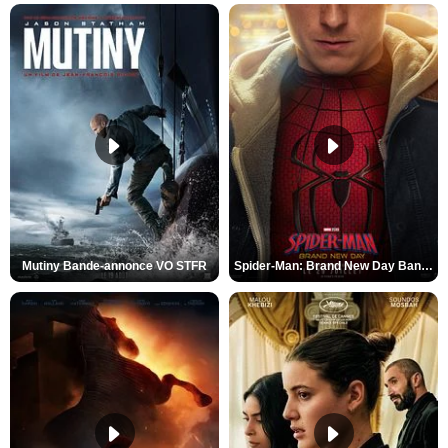
Mutiny Bande-annonce VO STFR
Spider-Man: Brand New Day Bande-annonce VO STFR