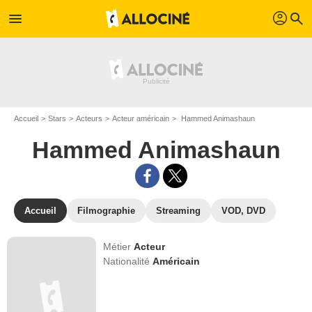
profil
menu
search
Accueil
Stars
Acteurs
Acteur américain
Hammed Animashaun
Hammed Animashaun
Accueil
Filmographie
Streaming
VOD, DVD
Métier
Acteur
Nationalité
Américain