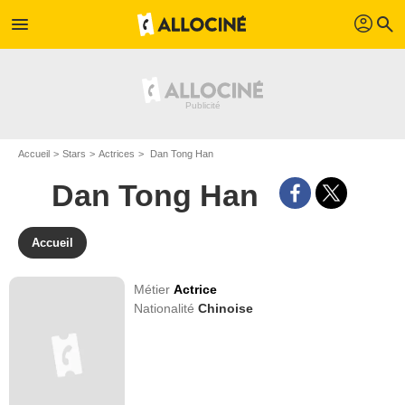
profil
menu
search
Accueil
Stars
Actrices
Dan Tong Han
Dan Tong Han
Accueil
Métier
Actrice
Nationalité
Chinoise