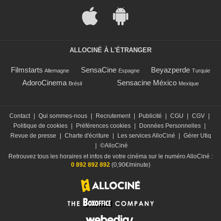
ALLOCINÉ À L'ÉTRANGER
Filmstarts
SensaCine
Beyazperde
Allemagne
Espagne
Turquie
AdoroCinema
Sensacine México
Brésil
Mexique
Contact
|
Qui sommes-nous
|
Recrutement
|
Publicité
|
CGU
|
CGV
|
Politique de cookies
|
Préférences cookies
|
Données Personnelles
|
Revue de presse
|
Charte d'écriture
|
Les services AlloCiné
|
Gérer Utiq
|
©AlloCiné
Retrouvez tous les horaires et infos de votre cinéma sur le numéro AlloCiné :
0 892 892 892
(0,90€/minute)