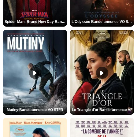
Spider-Man: Brand New Day Bande-annonce VO STFR
L'Odyssée Bande-annonce VO STFR
Mutiny Bande-annonce VO STFR
Le Triangle d'or Bande-annonce VF