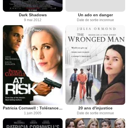
Dark Shadows
Un ado en danger
9 mai 2012
Date de sortie inconnue
Patricia Cornwell : Tolérance zéro
20 ans d'injustice
1 juin 2005
Date de sortie inconnue