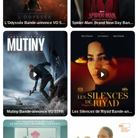
L'Odyssée Bande-annonce VO STFR
Spider-Man: Brand New Day Bande-annonce VO STFR
Mutiny Bande-annonce VO STFR
Les Silences de Riyad Bande-annonce VO STFR