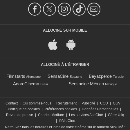
ALLOCINÉ SUR MOBILE
ALLOCINÉ À L'ÉTRANGER
Filmstarts
SensaCine
Beyazperde
Allemagne
Espagne
Turquie
AdoroCinema
Sensacine México
Brésil
Mexique
Contact
|
Qui sommes-nous
|
Recrutement
|
Publicité
|
CGU
|
CGV
|
Politique de cookies
|
Préférences cookies
|
Données Personnelles
|
Revue de presse
|
Charte d'écriture
|
Les services AlloCiné
|
Gérer Utiq
|
©AlloCiné
Retrouvez tous les horaires et infos de votre cinéma sur le numéro AlloCiné :