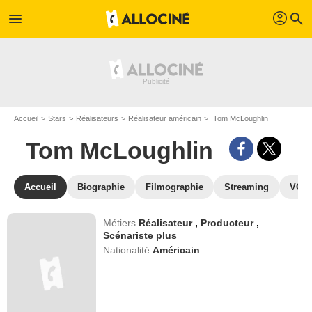
profil
menu
search
Accueil
Stars
Réalisateurs
Réalisateur américain
Tom McLoughlin
Tom McLoughlin
Accueil
Biographie
Filmographie
Streaming
VOD,
Métiers
Réalisateur
,
Producteur
,
Scénariste
plus
Nationalité
Américain