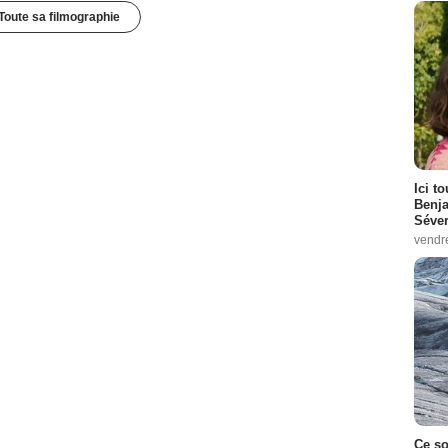
Toute sa filmographie
Ici t
Benj
Séver
vendr
Ce so