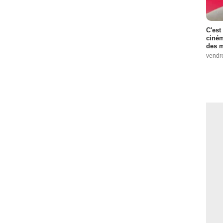
C'est
ciném
des m
vendr