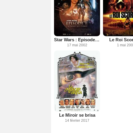
Star Wars : Episode II - L'Attaque des clones
Le Roi Sco
17 mai 2002
1 mai 20
Le Miroir se brisa
14 février 2017