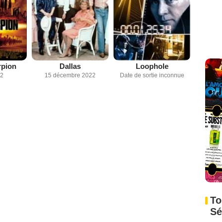
rpion
Dallas
Loophole
02
15 décembre 2022
Date de sortie inconnue
To
Sé