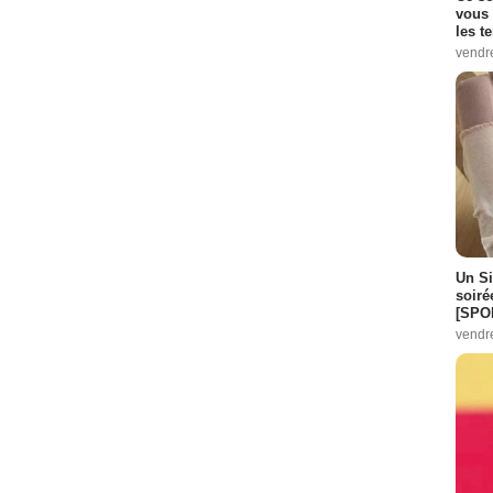
vous 
les t
vendr
Un Si
soiré
[SPO
vendr