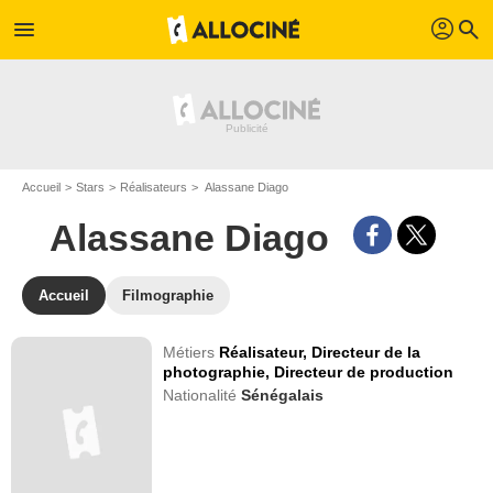
profil
menu
search
Accueil
Stars
Réalisateurs
Alassane Diago
Alassane Diago
Accueil
Filmographie
Métiers
Réalisateur,
Directeur de la
photographie,
Directeur de production
Nationalité
Sénégalais