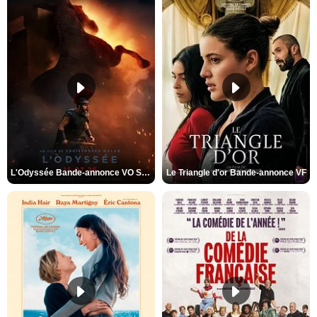
L'Odyssée Bande-annonce VO STFR
Le Triangle d'or Bande-annonce VF