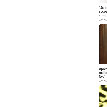
"Je c
secou
compo
vendr
Après
réali
Netfl
vendr