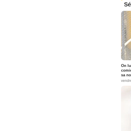
Sé
On lu
comiq
sa no
vendr