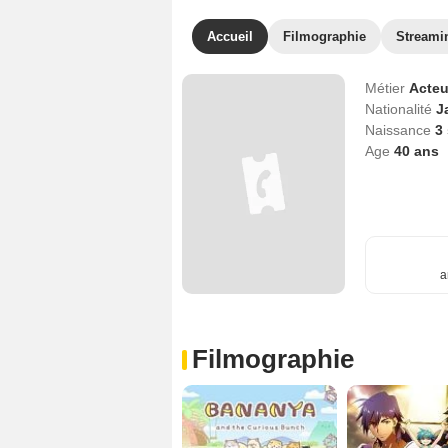
Accueil
Filmographie
Streami
Métier
Acteu
Nationalité
J
Naissance
3
Age
40
ans
a
Filmographie