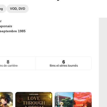
ng
VOD, DVD
r
aponais
 septembre 1985
8
6
ns de carrière
films et séries tournés