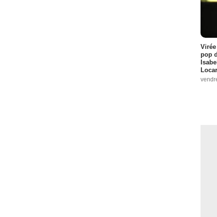
Virée
pop d
Isabe
Loca
vendr