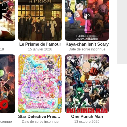
Le Prisme de l'amour
Kaya-chan isn't Scary
018
15 janvier 2026
Date de sortie inconnue
Star Detective Precure!
One Punch Man
inconnue
Date de sortie inconnue
13 octobre 2025