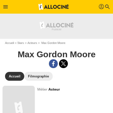
profil
menu
search
Accueil
Stars
Acteurs
Max Gordon Moore
Max Gordon Moore
Accueil
Filmographie
Métier
Acteur