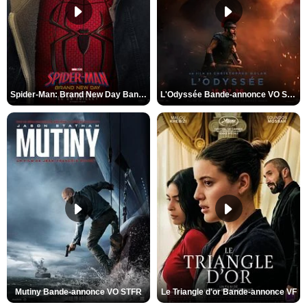
Spider-Man: Brand New Day Bande-annonce VO STFR
L'Odyssée Bande-annonce VO STFR
Mutiny Bande-annonce VO STFR
Le Triangle d'or Bande-annonce VF