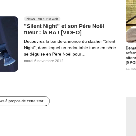
News - Vu sur le web
"Silent Night" et son Père Noël
tueur : la BA ! [VIDEO]
Découvrez la bande-annonce du slasher "Silent
Night", dans lequel un redoutable tueur en série
Demai
refer
se déguise en Père Noël pour…
atten
mardi 6 novembre 2012
[SPO
samed
ws à propos de cette star