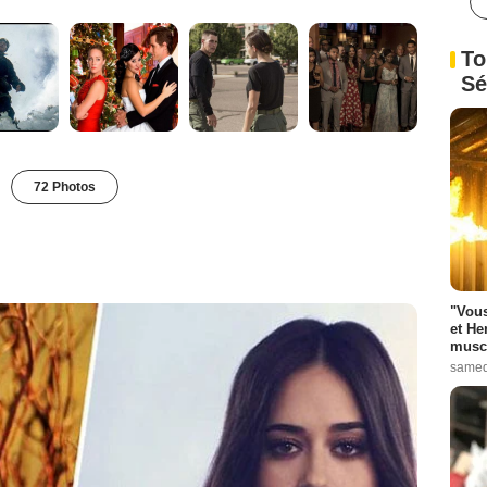
To
Sé
72 Photos
"Vous
et He
muscl
samed