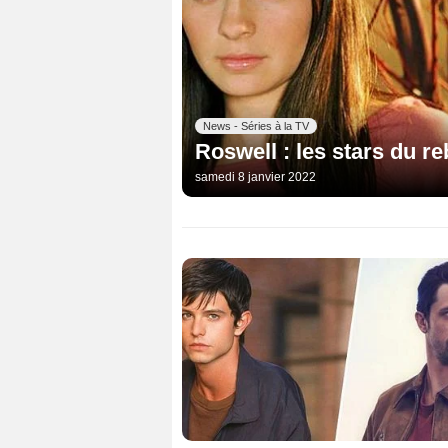
News - Séries à la TV
Roswell : les stars du re
samedi 8 janvier 2022