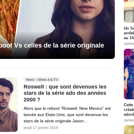
Un Si
arrêt
au 14
boot Vs celles de la série originale
samed
News - Séries à la TV
Roswell : que sont devenues les
stars de la série ado des années
2000 ?
Cette
Alors que le reboot "Roswell: New Mexico" est
créat
adoré
lancée aux Etats-Unis, que sont devenue les
samed
stars de la série originale Jason…
jeudi 17 janvier 2019