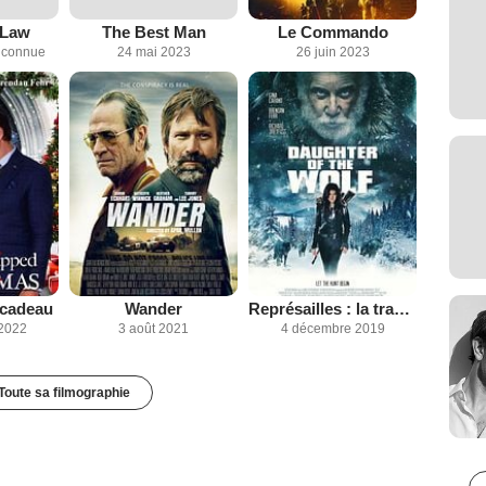
 Law
The Best Man
Le Commando
inconnue
24 mai 2023
26 juin 2023
 cadeau
Wander
Représailles : la traque sauvage
2022
3 août 2021
4 décembre 2019
Toute sa filmographie