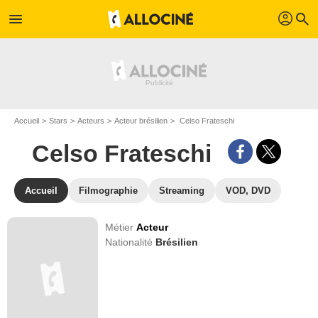
profil
menu
search
Accueil
Stars
Acteurs
Acteur brésilien
Celso Frateschi
Celso Frateschi
Accueil
Filmographie
Streaming
VOD, DVD
Métier
Acteur
Nationalité
Brésilien