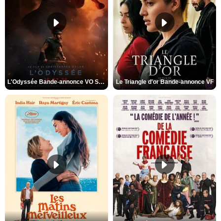
L'Odyssée Bande-annonce VO STFR
Le Triangle d'or Bande-annonce VF