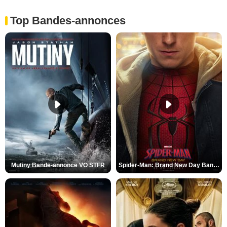
Top Bandes-annonces
Mutiny Bande-annonce VO STFR
Spider-Man: Brand New Day Bande-annonce VO STFR