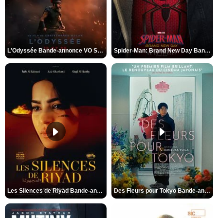
L'Odyssée Bande-annonce VO STFR
Spider-Man: Brand New Day Bande-annonce VO STFR
Les Silences de Riyad Bande-annonce VO STFR
Des Fleurs pour Tokyo Bande-annonce VO STFR