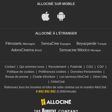
ALLOCINÉ SUR MOBILE
ALLOCINÉ À L'ÉTRANGER
Filmstarts
SensaCine
Beyazperde
Allemagne
Espagne
Turquie
AdoroCinema
Sensacine México
Brésil
Mexique
Contact
|
Qui sommes-nous
|
Recrutement
|
Publicité
|
CGU
|
CGV
|
Politique de cookies
|
Préférences cookies
|
Données Personnelles
|
Revue de presse
|
Charte d'écriture
|
Les services AlloCiné
|
Gérer Utiq
|
©AlloCiné
Retrouvez tous les horaires et infos de votre cinéma sur le numéro AlloCiné :
0 892 892 892
(0,90€/minute)