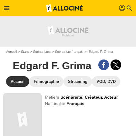
profil
menu
search
Accueil
Stars
Scénaristes
Scénariste français
Edgard F. Grima
Edgard F. Grima
Accueil
Filmographie
Streaming
VOD, DVD
Métiers
Scénariste,
Créateur,
Acteur
Nationalité
Français