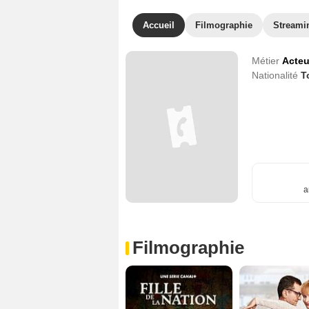
Accueil
Filmographie
Streami
Métier
Acteu
Nationalité
T
a
Filmographie