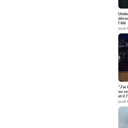
Under
décou
l’été
jeudi 
"J'ai
vu ce
et il 
jeudi 