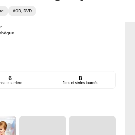
ng
VOD, DVD
r
chèque
6
8
ns de carrière
films et séries tournés