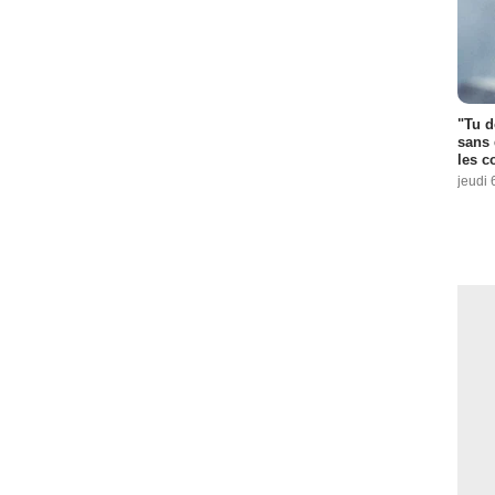
"Tu d
sans 
les c
jeudi 