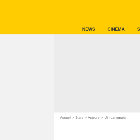
NEWS
CINÉMA
S
Accueil
Stars
Acteurs
Jirí Langmajer