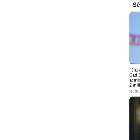
Sé
"J'ai
Gad E
actri
2 mil
jeudi 