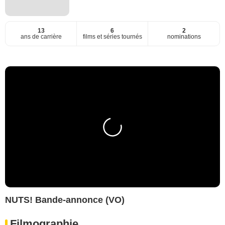
13
6
2
ans de carrière
films et séries tournés
nominations
NUTS! Bande-annonce (VO)
Filmographie