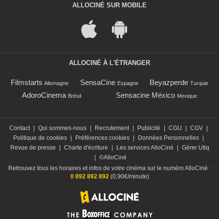
ALLOCINÉ SUR MOBILE
ALLOCINÉ À L'ÉTRANGER
Filmstarts
SensaCine
Beyazperde
Allemagne
Espagne
Turquie
AdoroCinema
Sensacine México
Brésil
Mexique
Contact
|
Qui sommes-nous
|
Recrutement
|
Publicité
|
CGU
|
CGV
|
Politique de cookies
|
Préférences cookies
|
Données Personnelles
|
Revue de presse
|
Charte d'écriture
|
Les services AlloCiné
|
Gérer Utiq
|
©AlloCiné
Retrouvez tous les horaires et infos de votre cinéma sur le numéro AlloCiné :
0 892 892 892
(0,90€/minute)