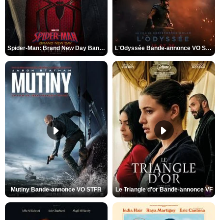
Spider-Man: Brand New Day Bande-annonce VO STFR
L'Odyssée Bande-annonce VO STFR
Mutiny Bande-annonce VO STFR
Le Triangle d'or Bande-annonce VF