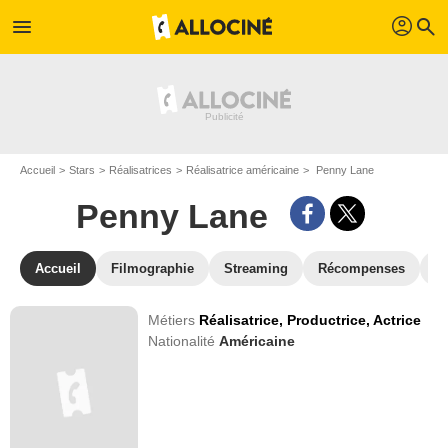
profil
menu
search
Accueil
Stars
Réalisatrices
Réalisatrice américaine
Penny Lane
Penny Lane
Accueil
Filmographie
Streaming
Récompenses
V
Métiers
Réalisatrice,
Productrice,
Actrice
Nationalité
Américaine