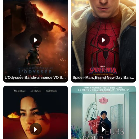
L'Odyssée Bande-annonce VO STFR
Spider-Man: Brand New Day Bande-annonce VO STFR