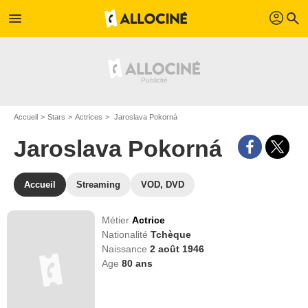
profil
menu
search
Accueil
Stars
Actrices
Jaroslava Pokorná
Jaroslava Pokorná
Accueil
Streaming
VOD, DVD
Métier
Actrice
Nationalité
Tchèque
Naissance
2 août 1946
Age
80
ans