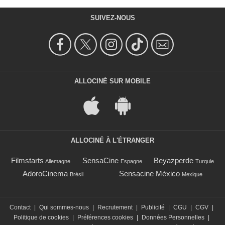
SUIVEZ-NOUS
ALLOCINÉ SUR MOBILE
ALLOCINÉ À L'ÉTRANGER
Filmstarts
SensaCine
Beyazperde
Allemagne
Espagne
Turquie
AdoroCinema
Sensacine México
Brésil
Mexique
Contact
|
Qui sommes-nous
|
Recrutement
|
Publicité
|
CGU
|
CGV
|
Politique de cookies
|
Préférences cookies
|
Données Personnelles
|