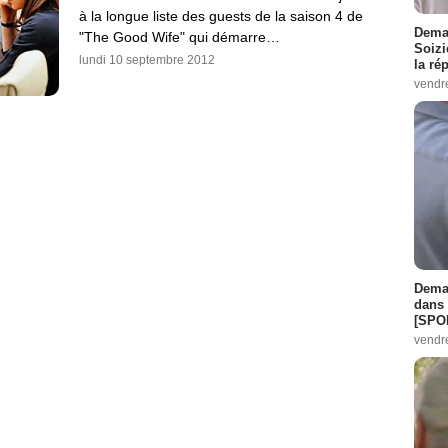
à la longue liste des guests de la saison 4 de
Demai
"The Good Wife" qui démarre…
Soizi
lundi 10 septembre 2012
la ré
vendr
Demai
dans 
[SPO
vendr