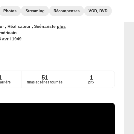
Photos
Streaming
Récompenses
VOD, DVD
eur
,
Réalisateur
,
Scénariste
plus
méricain
 avril 1949
1
51
1
arrière
films et séries tournés
prix