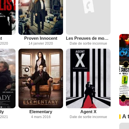
t
Proven Innocent
Les Preuves de mon innocence
 2020
14 janvier 2020
Date de sortie inconnue
dy
Elementary
Agent X
A 
 2021
4 mars 2016
Date de sortie inconnue