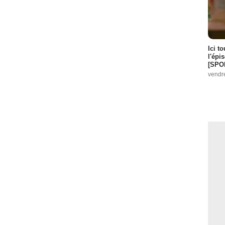
Ici t
l'épi
[SPO
vendr