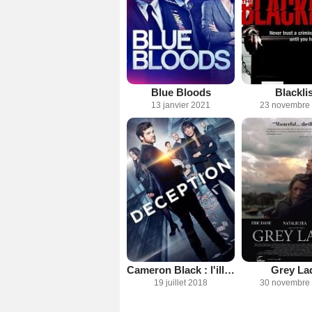
Blue Bloods
Blacklis
13 janvier 2021
23 novembre
Cameron Black : l'illusionniste
Grey La
19 juillet 2018
30 novembre