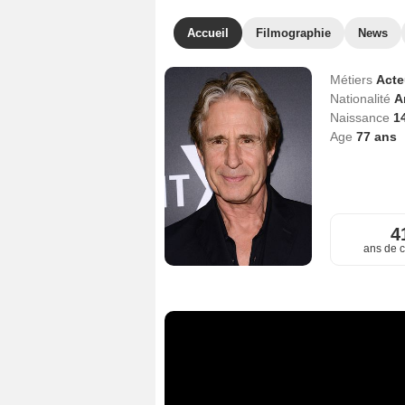
Accueil
Filmographie
News
Métiers
Act
Nationalité
A
Naissance
14
Age
77
ans
4
ans de c