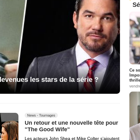
Sé
Ce so
Impos
devenues les stars de la série ?
thrill
vendr
News - Tournages
Un retour et une nouvelle tête pour
"The Good Wife"
Les acteurs John Shea et Mike Colter s’ajoutent