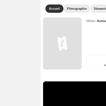
Accueil
Filmographie
Streami
Métier
Acteu
a