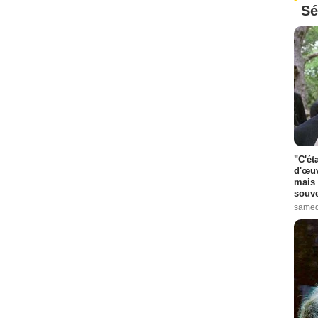
Sé
"C'ét
d'œuv
mais 
souve
samed