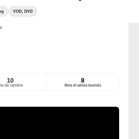
ng
VOD, DVD
r
10
8
ns de carrière
films et séries tournés