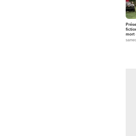
Prése
ficti
mort 
samed