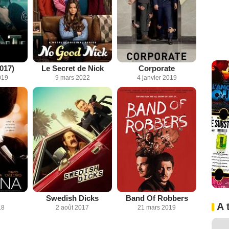
2017)
Le Secret de Nick
Corporate
019
9 mars 2022
4 janvier 2019
Swedish Dicks
Band Of Robbers
A 
18
2 août 2017
21 mars 2019