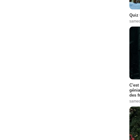
Quiz 
samed
C'est
génia
des f
samed