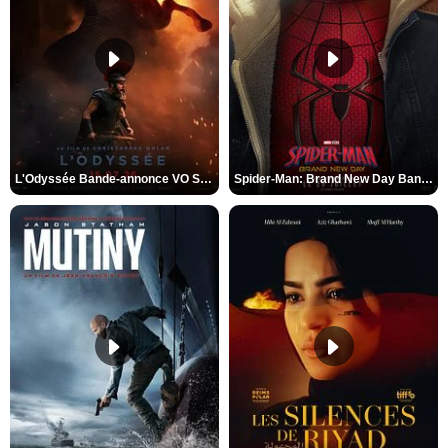
L'Odyssée Bande-annonce VO STFR
Spider-Man: Brand New Day Bande-annonce VO STFR