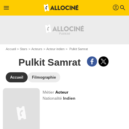
profil
menu
search
Accueil
Stars
Acteurs
Acteur indien
Pulkit Samrat
Pulkit Samrat
Accueil
Filmographie
Métier
Acteur
Nationalité
Indien