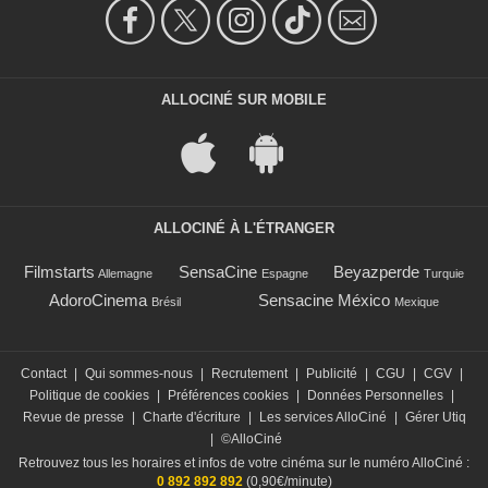
ALLOCINÉ SUR MOBILE
ALLOCINÉ À L'ÉTRANGER
Filmstarts
SensaCine
Beyazperde
Allemagne
Espagne
Turquie
AdoroCinema
Sensacine México
Brésil
Mexique
Contact
|
Qui sommes-nous
|
Recrutement
|
Publicité
|
CGU
|
CGV
|
Politique de cookies
|
Préférences cookies
|
Données Personnelles
|
Revue de presse
|
Charte d'écriture
|
Les services AlloCiné
|
Gérer Utiq
|
©AlloCiné
Retrouvez tous les horaires et infos de votre cinéma sur le numéro AlloCiné :
0 892 892 892
(0,90€/minute)