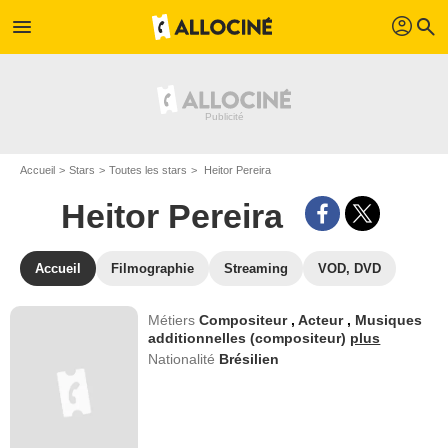
profil
menu
search
Accueil
Stars
Toutes les stars
Heitor Pereira
Heitor Pereira
Accueil
Filmographie
Streaming
VOD, DVD
Métiers
Compositeur
,
Acteur
,
Musiques
additionnelles (compositeur)
plus
Nationalité
Brésilien