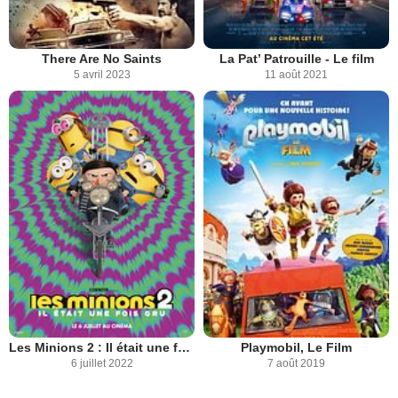
There Are No Saints
La Pat’ Patrouille - Le film
5 avril 2023
11 août 2021
Les Minions 2 : Il était une fois Gru
Playmobil, Le Film
6 juillet 2022
7 août 2019