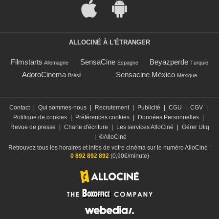
ALLOCINÉ À L'ÉTRANGER
Filmstarts
SensaCine
Beyazperde
Allemagne
Espagne
Turquie
AdoroCinema
Sensacine México
Brésil
Mexique
Contact
|
Qui sommes-nous
|
Recrutement
|
Publicité
|
CGU
|
CGV
|
Politique de cookies
|
Préférences cookies
|
Données Personnelles
|
Revue de presse
|
Charte d'écriture
|
Les services AlloCiné
|
Gérer Utiq
|
©AlloCiné
Retrouvez tous les horaires et infos de votre cinéma sur le numéro AlloCiné :
0 892 892 892
(0,90€/minute)