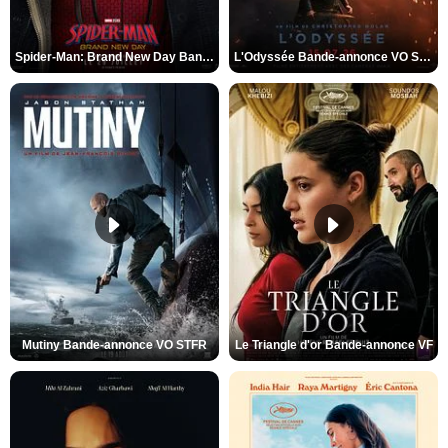
Spider-Man: Brand New Day Bande-annonce VO STFR
L'Odyssée Bande-annonce VO STFR
Mutiny Bande-annonce VO STFR
Le Triangle d'or Bande-annonce VF