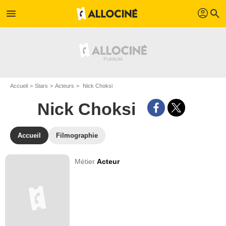
profil
menu
search
Accueil
Stars
Acteurs
Nick Choksi
Nick Choksi
Accueil
Filmographie
Métier
Acteur