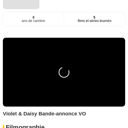
8
5
ans de carrière
films et séries tournés
Violet & Daisy Bande-annonce VO
Filmographie