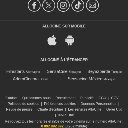
ALLOCINÉ SUR MOBILE
ALLOCINÉ À L'ÉTRANGER
Filmstarts
SensaCine
Beyazperde
Allemagne
Espagne
Turquie
AdoroCinema
Sensacine México
Brésil
Mexique
Contact
|
Qui sommes-nous
|
Recrutement
|
Publicité
|
CGU
|
CGV
|
Politique de cookies
|
Préférences cookies
|
Données Personnelles
|
Revue de presse
|
Charte d'écriture
|
Les services AlloCiné
|
Gérer Utiq
|
©AlloCiné
Retrouvez tous les horaires et infos de votre cinéma sur le numéro AlloCiné :
0 892 892 892
(0,90€/minute)