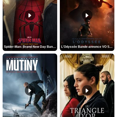
Spider-Man: Brand New Day Bande-annonce VO STFR
L'Odyssée Bande-annonce VO STFR