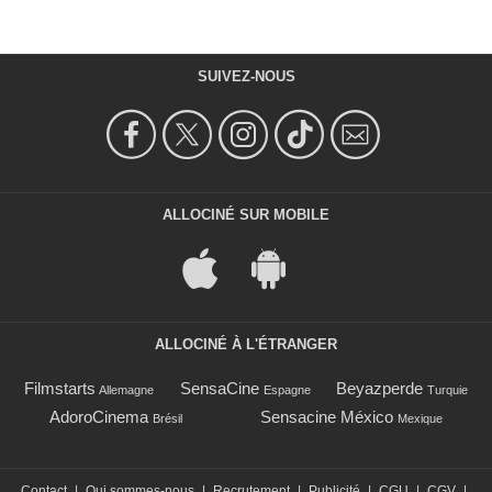
SUIVEZ-NOUS
ALLOCINÉ SUR MOBILE
ALLOCINÉ À L'ÉTRANGER
Filmstarts
SensaCine
Beyazperde
Allemagne
Espagne
Turquie
AdoroCinema
Sensacine México
Brésil
Mexique
Contact
|
Qui sommes-nous
|
Recrutement
|
Publicité
|
CGU
|
CGV
|