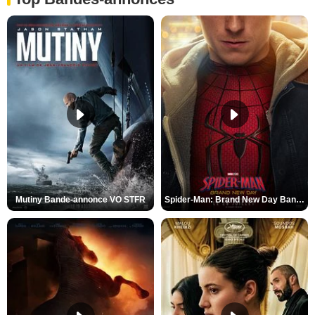
Mutiny Bande-annonce VO STFR
Spider-Man: Brand New Day Bande-annonce VO STFR