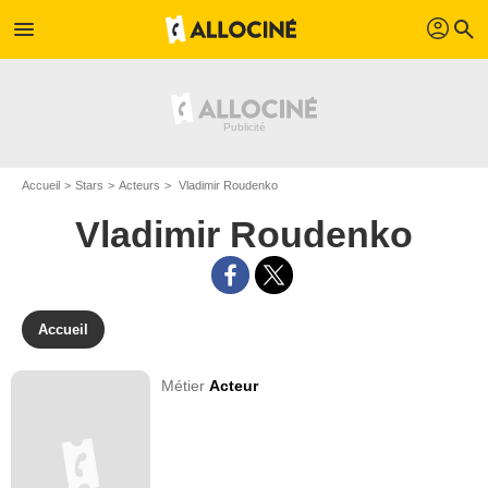
profil
menu
search
Accueil
Stars
Acteurs
Vladimir Roudenko
Vladimir Roudenko
Accueil
Métier
Acteur