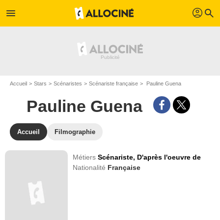
profil
menu
search
Accueil
Stars
Scénaristes
Scénariste française
Pauline Guena
Pauline Guena
Accueil
Filmographie
Métiers
Scénariste,
D'après l'oeuvre de
Nationalité
Française