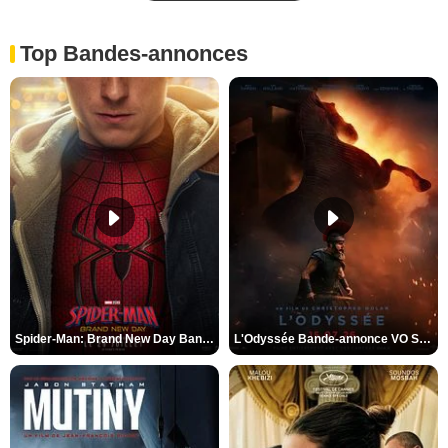
Top Bandes-annonces
Spider-Man: Brand New Day Bande-annonce VO STFR
L'Odyssée Bande-annonce VO STFR