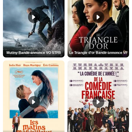
Mutiny Bande-annonce VO STFR
Le Triangle d'or Bande-annonce VF