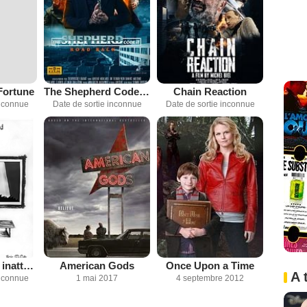
 Fortune
The Shepherd Code II : Road Back
Chain Reaction
inconnue
Date de sortie inconnue
Date de sortie inconnue
Une rencontre inattendue
American Gods
Once Upon a Time
A 
inconnue
1 mai 2017
4 septembre 2012