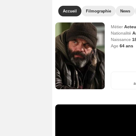
Accueil
Filmographie
News
Métier
Acteu
Nationalité
A
Naissance
18
Age
64
ans
a