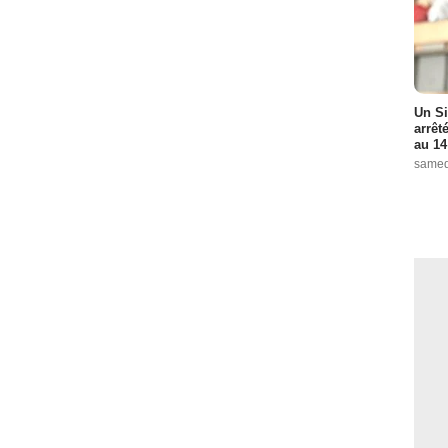
Un Si
arrêt
au 14
samed