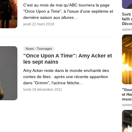
C'est au mois de mai qu'ABC tournera la page
"Once Upon a Time", à l'issue d'une septième et
Sorti
dernière saison aux allures…
failli
Décou
jeudi 22 mars 2018
samed
News - Tournages
"Once Upon A Time": Amy Acker et
les sept nains
Amy Acker reste dans le monde enchanté des
contes de fées : après une récente apparition
dans "Grimm", l'actrice fétiche…
"Vous
lundi 19 décembre 2011
et He
muscl
samed