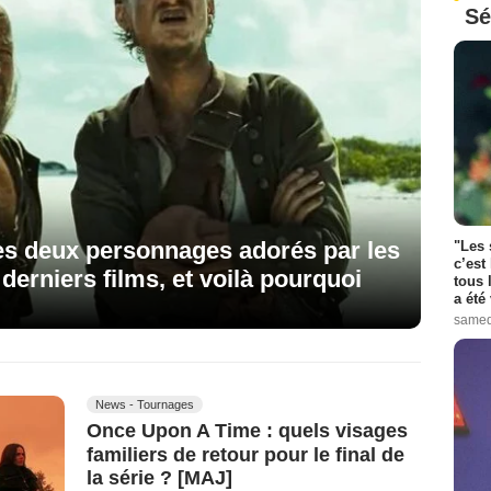
Sé
ces deux personnages adorés par les
"Les 
c’est
derniers films, et voilà pourquoi
tous 
a été 
samed
News - Tournages
Once Upon A Time : quels visages
familiers de retour pour le final de
la série ? [MAJ]