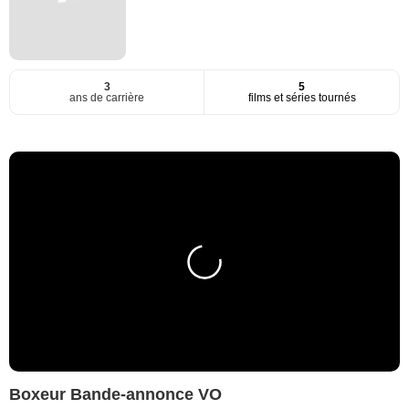
3
5
ans de carrière
films et séries tournés
Boxeur Bande-annonce VO