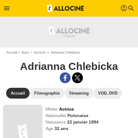
profil
menu
search
Accueil
Stars
Actrices
Adrianna Chlebicka
Adrianna Chlebicka
Accueil
Filmographie
Streaming
VOD, DVD
Métier
Actrice
Nationalité
Polonaise
Naissance
22 janvier 1994
Age
32
ans