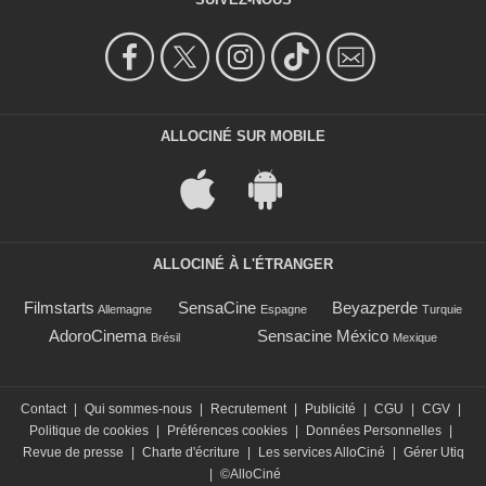
ALLOCINÉ SUR MOBILE
ALLOCINÉ À L'ÉTRANGER
Filmstarts
SensaCine
Beyazperde
Allemagne
Espagne
Turquie
AdoroCinema
Sensacine México
Brésil
Mexique
Contact
|
Qui sommes-nous
|
Recrutement
|
Publicité
|
CGU
|
CGV
|
Politique de cookies
|
Préférences cookies
|
Données Personnelles
|
Revue de presse
|
Charte d'écriture
|
Les services AlloCiné
|
Gérer Utiq
|
©AlloCiné