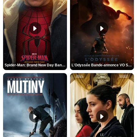
Spider-Man: Brand New Day Bande-annonce VO STFR
L'Odyssée Bande-annonce VO STFR