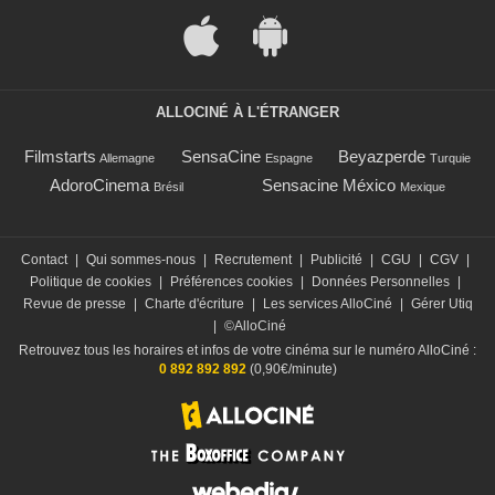
ALLOCINÉ À L'ÉTRANGER
Filmstarts
SensaCine
Beyazperde
Allemagne
Espagne
Turquie
AdoroCinema
Sensacine México
Brésil
Mexique
Contact
|
Qui sommes-nous
|
Recrutement
|
Publicité
|
CGU
|
CGV
|
Politique de cookies
|
Préférences cookies
|
Données Personnelles
|
Revue de presse
|
Charte d'écriture
|
Les services AlloCiné
|
Gérer Utiq
|
©AlloCiné
Retrouvez tous les horaires et infos de votre cinéma sur le numéro AlloCiné :
0 892 892 892
(0,90€/minute)