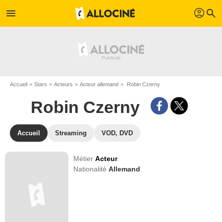
profil
menu
search
Accueil
Stars
Acteurs
Acteur allemand
Robin Czerny
Robin Czerny
Accueil
Streaming
VOD, DVD
Métier
Acteur
Nationalité
Allemand