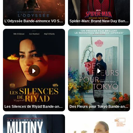
L'Odyssée Bande-annonce VO STFR
Spider-Man: Brand New Day Bande-annonce VO STFR
Les Silences de Riyad Bande-annonce VO STFR
Des Fleurs pour Tokyo Bande-annonce VO STFR