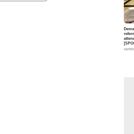
Demai
refer
atten
[SPO
samed