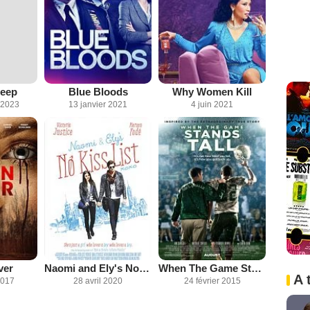
Deep
Blue Bloods
Why Women Kill
 2023
13 janvier 2021
4 juin 2021
ver
Naomi and Ely's No Kiss List
When The Game Stands Tall
A 
2017
28 avril 2020
24 février 2015