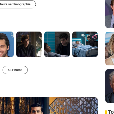
Toute sa filmographie
58 Photos
To