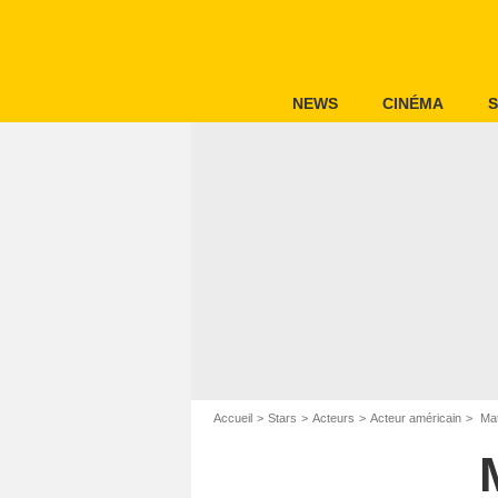
NEWS
CINÉMA
S
Accueil
Stars
Acteurs
Acteur américain
Mat