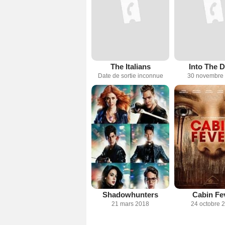
The Italians
Into The 
Date de sortie inconnue
30 novembre
Shadowhunters
Cabin Fe
21 mars 2018
24 octobre 