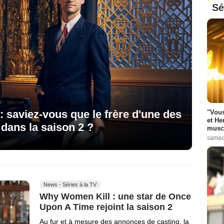
Sé
 saviez-vous que le frère d'une des
"Vous
et He
t dans la saison 2 ?
muscl
samed
News - Séries à la TV
Why Women Kill : une star de Once
Upon A Time rejoint la saison 2
Au fur et à mesure des annonces de casting, la