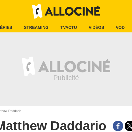
ÉRIES
STREAMING
TVACTU
VIDÉOS
VOD
thew Daddario
Matthew Daddario