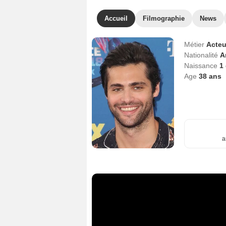
Accueil
Filmographie
News
Métier
Acteu
Nationalité
A
Naissance
1
Age
38
ans
a