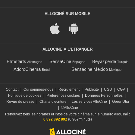
ALLOCINÉ SUR MOBILE
ALLOCINÉ À L'ÉTRANGER
Filmstarts
SensaCine
Beyazperde
Allemagne
Espagne
Turquie
AdoroCinema
Sensacine México
Brésil
Mexique
Contact
|
Qui sommes-nous
|
Recrutement
|
Publicité
|
CGU
|
CGV
|
Politique de cookies
|
Préférences cookies
|
Données Personnelles
|
Revue de presse
|
Charte d'écriture
|
Les services AlloCiné
|
Gérer Utiq
|
©AlloCiné
Retrouvez tous les horaires et infos de votre cinéma sur le numéro AlloCiné :
0 892 892 892
(0,90€/minute)