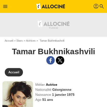
profil
menu
search
Accueil
Stars
Actrices
Tamar Bukhnikashvili
Tamar Bukhnikashvili
Accueil
Métier
Actrice
Nationalité
Géorgienne
Naissance
1 janvier 1975
Age
51
ans