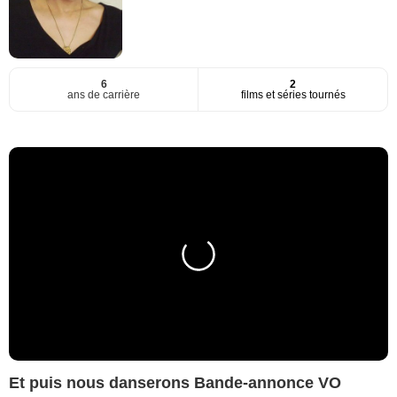
6
2
ans de carrière
films et séries tournés
Et puis nous danserons Bande-annonce VO