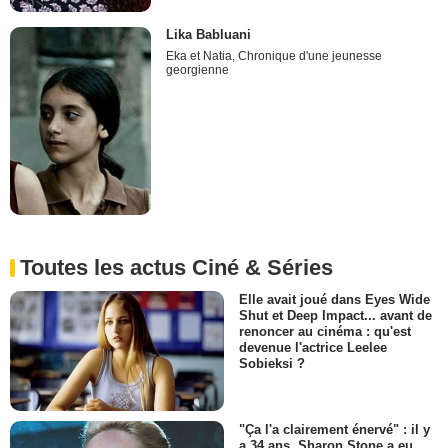
Lika Babluani
Eka et Natia, Chronique d'une jeunesse
georgienne
Toutes les actus Ciné & Séries
Elle avait joué dans Eyes Wide
Shut et Deep Impact... avant de
renoncer au cinéma : qu'est
devenue l'actrice Leelee
Sobieksi ?
"Ça l'a clairement énervé" : il y
a 34 ans, Sharon Stone a eu