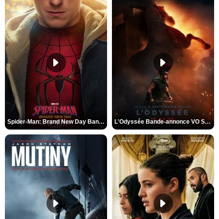
Spider-Man: Brand New Day Bande-annonce VO STFR
L'Odyssée Bande-annonce VO STFR