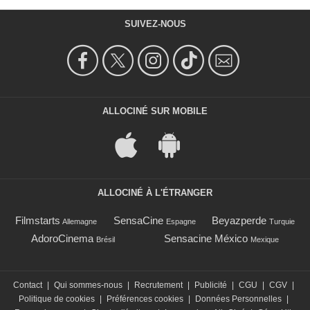
SUIVEZ-NOUS
ALLOCINÉ SUR MOBILE
ALLOCINÉ À L'ÉTRANGER
Filmstarts
SensaCine
Beyazperde
Allemagne
Espagne
Turquie
AdoroCinema
Sensacine México
Brésil
Mexique
Contact
|
Qui sommes-nous
|
Recrutement
|
Publicité
|
CGU
|
CGV
|
Politique de cookies
|
Préférences cookies
|
Données Personnelles
|