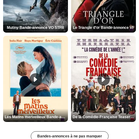
Mutiny Bande-annonce VO STFR
Le Triangle d'or Bande-annonce VF
Les Matins merveilleux Bande-annonce VF
De la Comédie-Française Teaser VF
Bandes-annonces à ne pas manquer