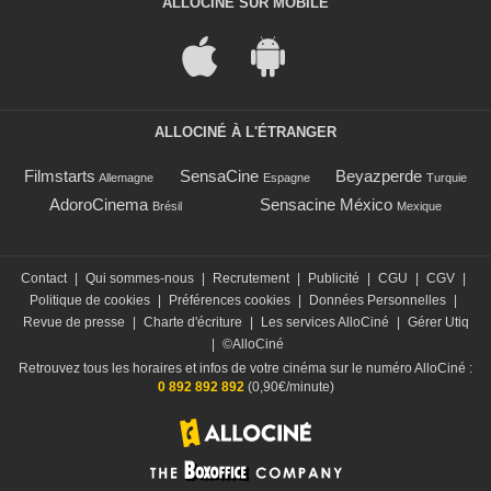
ALLOCINÉ SUR MOBILE
ALLOCINÉ À L'ÉTRANGER
Filmstarts
SensaCine
Beyazperde
Allemagne
Espagne
Turquie
AdoroCinema
Sensacine México
Brésil
Mexique
Contact
|
Qui sommes-nous
|
Recrutement
|
Publicité
|
CGU
|
CGV
|
Politique de cookies
|
Préférences cookies
|
Données Personnelles
|
Revue de presse
|
Charte d'écriture
|
Les services AlloCiné
|
Gérer Utiq
|
©AlloCiné
Retrouvez tous les horaires et infos de votre cinéma sur le numéro AlloCiné :
0 892 892 892
(0,90€/minute)