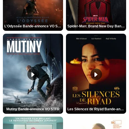
L'Odyssée Bande-annonce VO STFR
Spider-Man: Brand New Day Bande-annonce VO STFR
Mutiny Bande-annonce VO STFR
Les Silences de Riyad Bande-annonce VO STFR