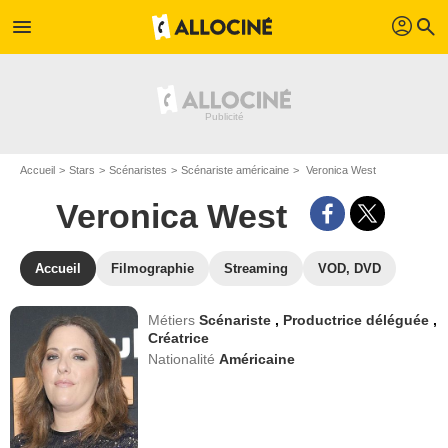
profil
menu
search
Accueil
Stars
Scénaristes
Scénariste américaine
Veronica West
Veronica West
Accueil
Filmographie
Streaming
VOD, DVD
Métiers
Scénariste
,
Productrice déléguée
,
Créatrice
Nationalité
Américaine