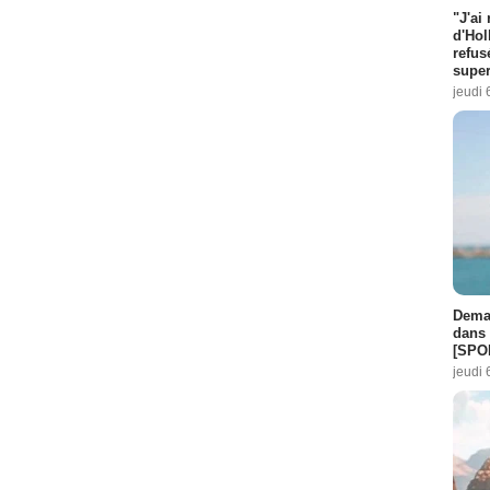
"J'ai
d'Hol
refus
super
jeudi 
Demai
dans 
[SPO
jeudi 