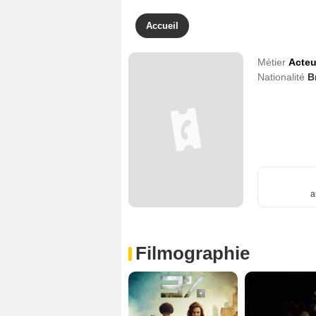
Accueil
Métier
Acteu
Nationalité
B
a
Filmographie