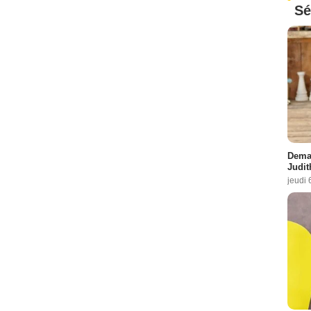
Sé
Demai
Judit
jeudi 