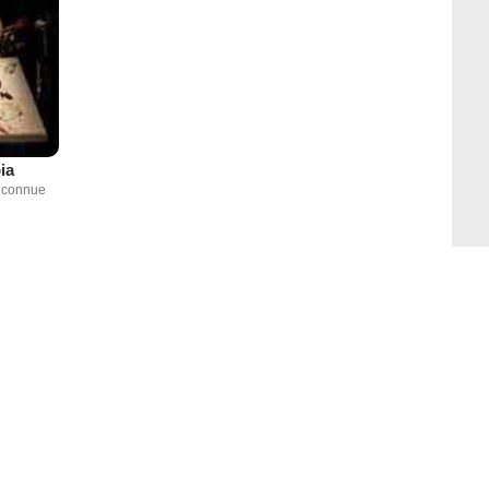
ia
inconnue