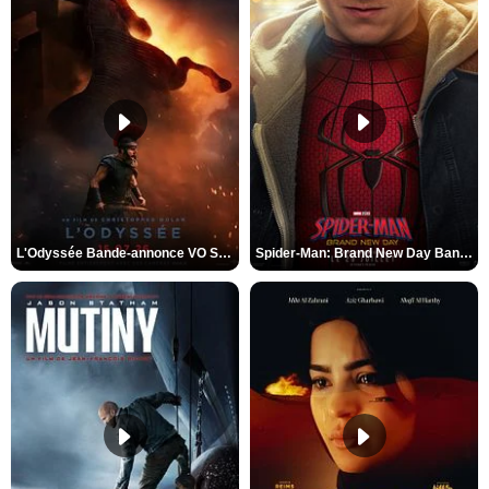
L'Odyssée Bande-annonce VO STFR
Spider-Man: Brand New Day Bande-annonce VO STFR