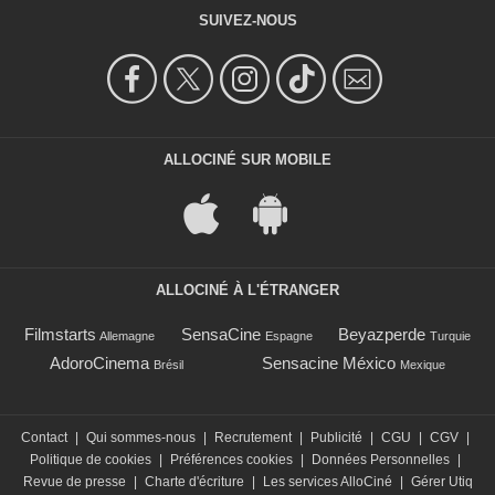
SUIVEZ-NOUS
ALLOCINÉ SUR MOBILE
ALLOCINÉ À L'ÉTRANGER
Filmstarts
SensaCine
Beyazperde
Allemagne
Espagne
Turquie
AdoroCinema
Sensacine México
Brésil
Mexique
Contact
|
Qui sommes-nous
|
Recrutement
|
Publicité
|
CGU
|
CGV
|
Politique de cookies
|
Préférences cookies
|
Données Personnelles
|
Revue de presse
|
Charte d'écriture
|
Les services AlloCiné
|
Gérer Utiq