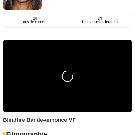
10
14
ans de carrière
films et séries tournés
Blindfire Bande-annonce VF
Filmographie