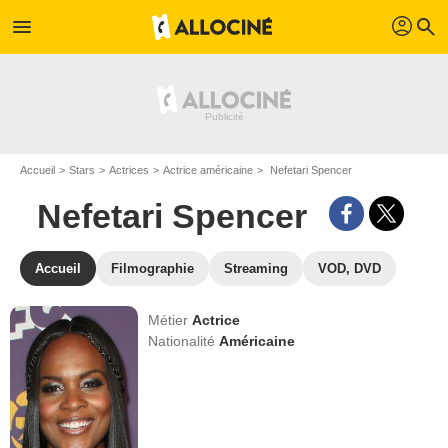
profil
menu
search
Accueil
Stars
Actrices
Actrice américaine
Nefetari Spencer
Nefetari Spencer
Accueil
Filmographie
Streaming
VOD, DVD
Métier
Actrice
Nationalité
Américaine