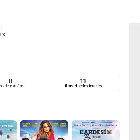
r
urc
8
11
ns de carrière
films et séries tournés