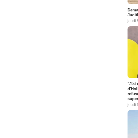
Demai
Judit
jeudi 
"J'ai
d'Hol
refus
super
jeudi 