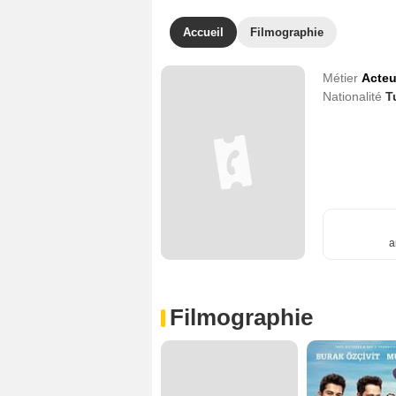
Accueil
Filmographie
Métier
Acteu
Nationalité
T
a
Filmographie