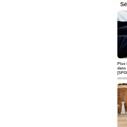
Sé
Plus 
dans 
[SPO
vendr