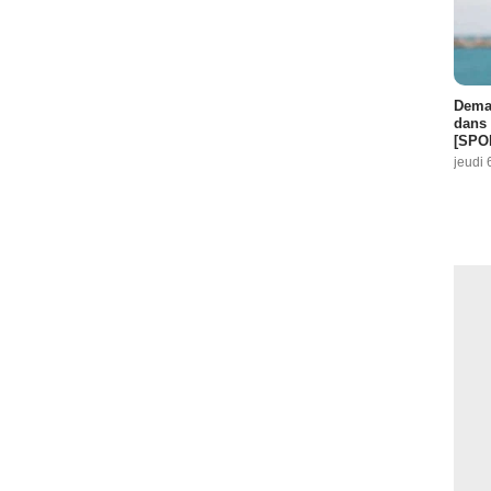
Demai
dans 
[SPO
jeudi 