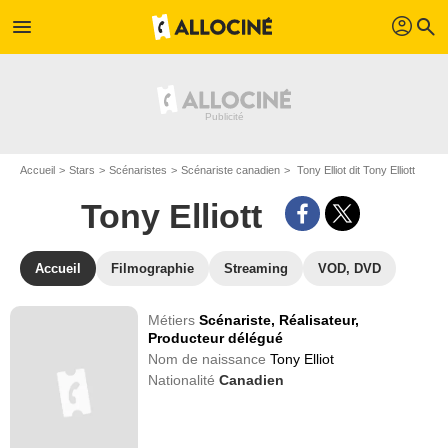
profil
menu
search
Accueil
Stars
Scénaristes
Scénariste canadien
Tony Elliot dit Tony Elliott
Tony Elliott
Accueil
Filmographie
Streaming
VOD, DVD
Métiers
Scénariste,
Réalisateur,
Producteur délégué
Nom de naissance
Tony Elliot
Nationalité
Canadien