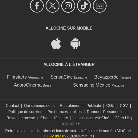
ALLOCINÉ SUR MOBILE
ALLOCINÉ À L'ÉTRANGER
Filmstarts
SensaCine
Beyazperde
Allemagne
Espagne
Turquie
AdoroCinema
Sensacine México
Brésil
Mexique
Contact
|
Qui sommes-nous
|
Recrutement
|
Publicité
|
CGU
|
CGV
|
Politique de cookies
|
Préférences cookies
|
Données Personnelles
|
Revue de presse
|
Charte d'écriture
|
Les services AlloCiné
|
Gérer Utiq
|
©AlloCiné
Retrouvez tous les horaires et infos de votre cinéma sur le numéro AlloCiné :
0 892 892 892
(0,90€/minute)