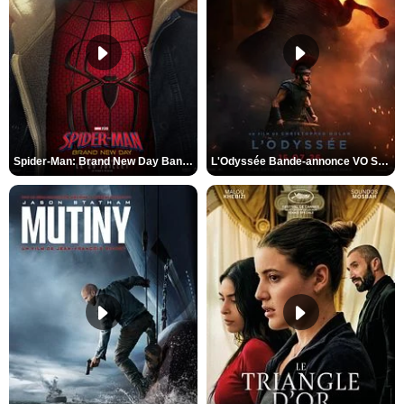
Spider-Man: Brand New Day Bande-annonce VO STFR
L'Odyssée Bande-annonce VO STFR