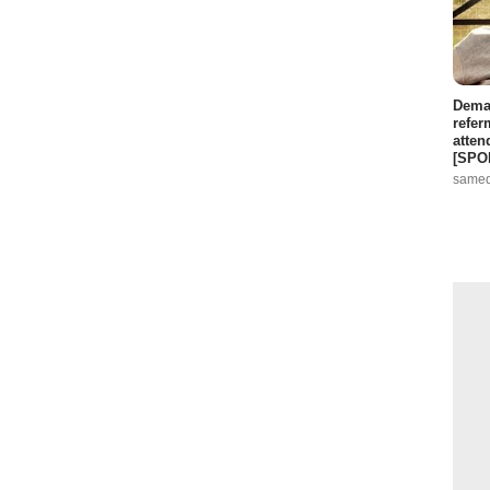
Demai
refer
atten
[SPO
samed