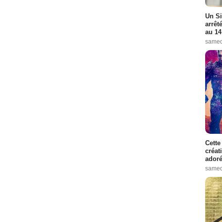
Un Si
arrêt
au 14
samed
Cette
créat
adoré
samed