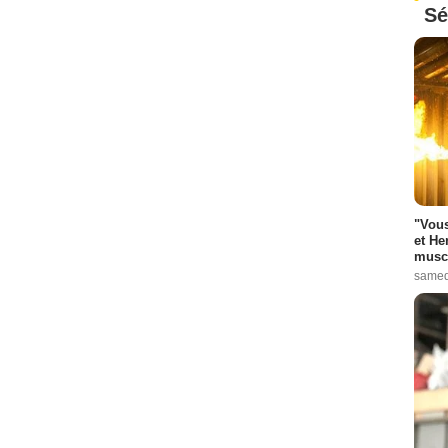
Sé
"Vous
et He
muscl
samed