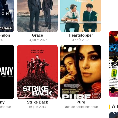
ondon
Grace
Heartstopper
020
13 juillet 2025
3 août 2023
ny
Strike Back
Pure
A 
inconnue
16 juin 2014
Date de sortie inconnue