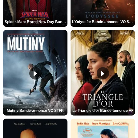
Spider-Man: Brand New Day Bande-annonce VO STFR
L'Odyssée Bande-annonce VO STFR
Mutiny Bande-annonce VO STFR
Le Triangle d'or Bande-annonce VF