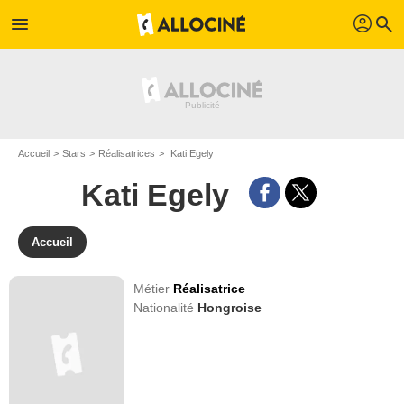
profil
menu
search
Accueil
Stars
Réalisatrices
Kati Egely
Kati Egely
Accueil
Métier
Réalisatrice
Nationalité
Hongroise