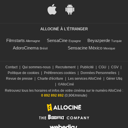
ALLOCINÉ À L'ÉTRANGER
Filmstarts
SensaCine
Beyazperde
Allemagne
Espagne
Turquie
AdoroCinema
Sensacine México
Brésil
Mexique
Contact
|
Qui sommes-nous
|
Recrutement
|
Publicité
|
CGU
|
CGV
|
Politique de cookies
|
Préférences cookies
|
Données Personnelles
|
Revue de presse
|
Charte d'écriture
|
Les services AlloCiné
|
Gérer Utiq
|
©AlloCiné
Retrouvez tous les horaires et infos de votre cinéma sur le numéro AlloCiné :
0 892 892 892
(0,90€/minute)