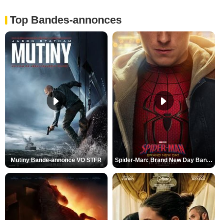
Top Bandes-annonces
Mutiny Bande-annonce VO STFR
Spider-Man: Brand New Day Bande-annonce VO STFR