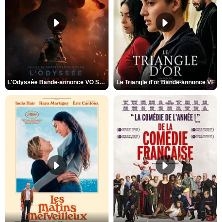
L'Odyssée Bande-annonce VO STFR
Le Triangle d'or Bande-annonce VF