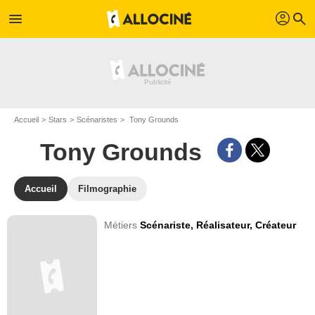
profil
menu
search
Accueil
Stars
Scénaristes
Tony Grounds
Tony Grounds
Accueil
Filmographie
Métiers
Scénariste,
Réalisateur,
Créateur