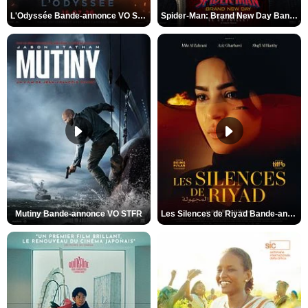
L'Odyssée Bande-annonce VO STFR
Spider-Man: Brand New Day Bande-annonce VO STFR
Mutiny Bande-annonce VO STFR
Les Silences de Riyad Bande-annonce VO STFR