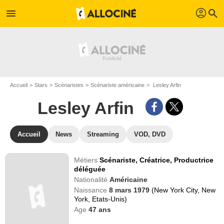
profil
menu
search
Accueil
Stars
Scénaristes
Scénariste américaine
Lesley Arfin
Lesley Arfin
Accueil
News
Streaming
VOD, DVD
Métiers
Scénariste,
Créatrice,
Productrice
déléguée
Nationalité
Américaine
Naissance
8 mars 1979
(New York City, New
York, Etats-Unis)
Age
47
ans