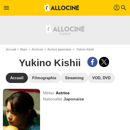
profil
menu
search
Accueil
Stars
Actrices
Actrice japonaise
Yukino Kishii
Yukino Kishii
Accueil
Filmographie
Streaming
VOD, DVD
Métier
Actrice
Nationalité
Japonaise