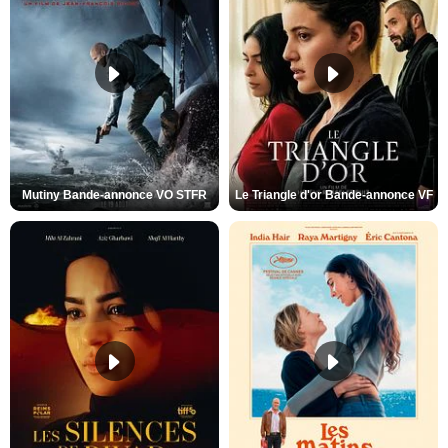
Mutiny Bande-annonce VO STFR
Le Triangle d'or Bande-annonce VF