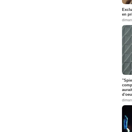
Exclu
en pr
diman
"Spie
compl
aurai
d'oeu
diman