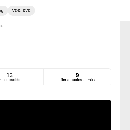
ng
VOD, DVD
ce
13
9
ns de carrière
films et séries tournés