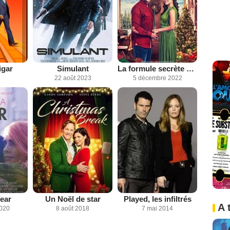
igar
Simulant
La formule secrète de Noël
22 août 2023
5 décembre 2022
Year
Un Noël de star
Played, les infiltrés
A 
2020
8 août 2018
7 mai 2014