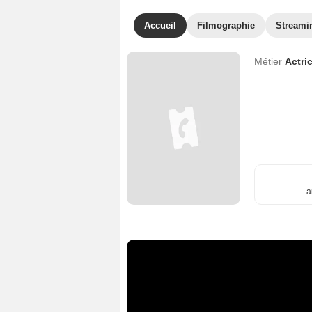
Accueil
Filmographie
Streami
Métier
Actri
a