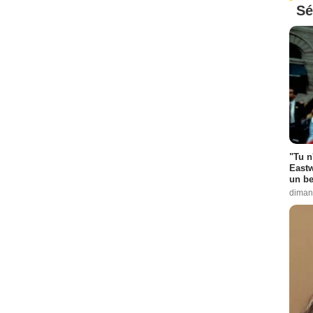
Sé
"Tu n
Eastw
un be
diman