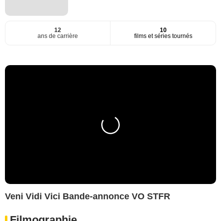
12
10
ans de carrière
films et séries tournés
Veni Vidi Vici Bande-annonce VO STFR
Filmographie