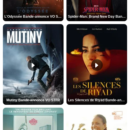
L'Odyssée Bande-annonce VO STFR
Spider-Man: Brand New Day Bande-annonce VO STFR
Mutiny Bande-annonce VO STFR
Les Silences de Riyad Bande-annonce VO STFR