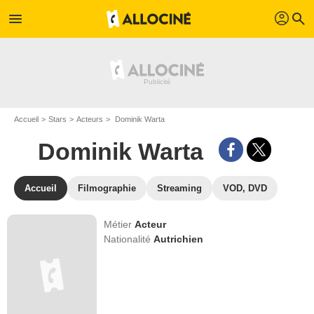
profil
menu
search
Accueil
Stars
Acteurs
Dominik Warta
Dominik Warta
Accueil
Filmographie
Streaming
VOD, DVD
Métier
Acteur
Nationalité
Autrichien