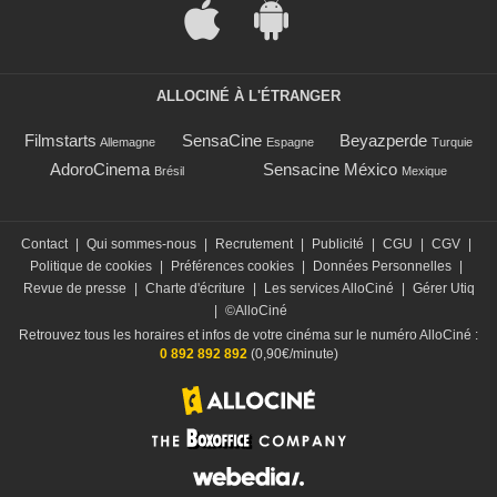
ALLOCINÉ À L'ÉTRANGER
Filmstarts
SensaCine
Beyazperde
Allemagne
Espagne
Turquie
AdoroCinema
Sensacine México
Brésil
Mexique
Contact
|
Qui sommes-nous
|
Recrutement
|
Publicité
|
CGU
|
CGV
|
Politique de cookies
|
Préférences cookies
|
Données Personnelles
|
Revue de presse
|
Charte d'écriture
|
Les services AlloCiné
|
Gérer Utiq
|
©AlloCiné
Retrouvez tous les horaires et infos de votre cinéma sur le numéro AlloCiné :
0 892 892 892
(0,90€/minute)