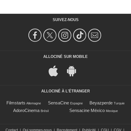
SUIVEZ-NOUS
ALLOCINÉ SUR MOBILE
ALLOCINÉ À L'ÉTRANGER
Filmstarts
SensaCine
Beyazperde
Allemagne
Espagne
Turquie
AdoroCinema
Sensacine México
Brésil
Mexique
Contact
|
Qui sommes-nous
|
Recrutement
|
Publicité
|
CGU
|
CGV
|