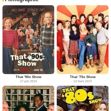
That '90s Show
That '70s Show
27 juin 2024
13 mars 2023