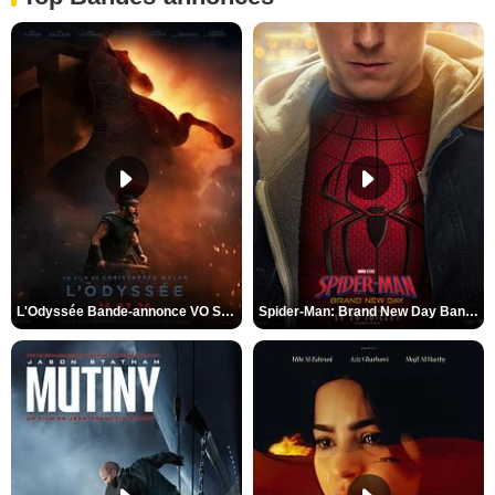
L'Odyssée Bande-annonce VO STFR
Spider-Man: Brand New Day Bande-annonce VO STFR