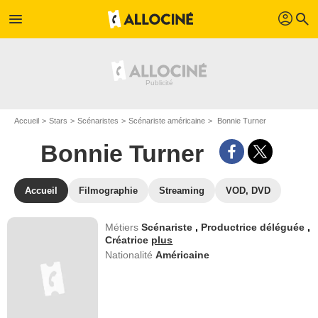
profil
menu
search
Accueil
Stars
Scénaristes
Scénariste américaine
Bonnie Turner
Bonnie Turner
Accueil
Filmographie
Streaming
VOD, DVD
Métiers
Scénariste
,
Productrice déléguée
,
Créatrice
plus
Nationalité
Américaine