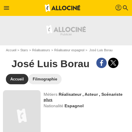
profil
menu
search
Accueil
Stars
Réalisateurs
Réalisateur espagnol
José Luis Borau
José Luis Borau
Accueil
Filmographie
Métiers
Réalisateur
,
Acteur
,
Scénariste
plus
Nationalité
Espagnol