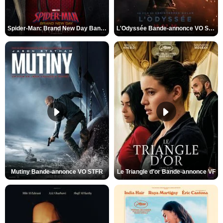
Spider-Man: Brand New Day Bande-annonce VO STFR
L'Odyssée Bande-annonce VO STFR
Mutiny Bande-annonce VO STFR
Le Triangle d'or Bande-annonce VF