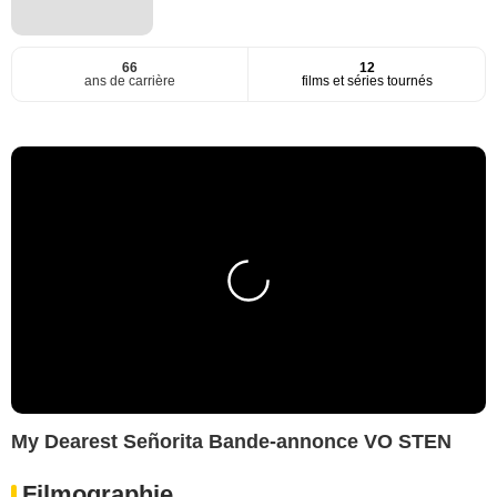
66
12
ans de carrière
films et séries tournés
My Dearest Señorita Bande-annonce VO STEN
Filmographie