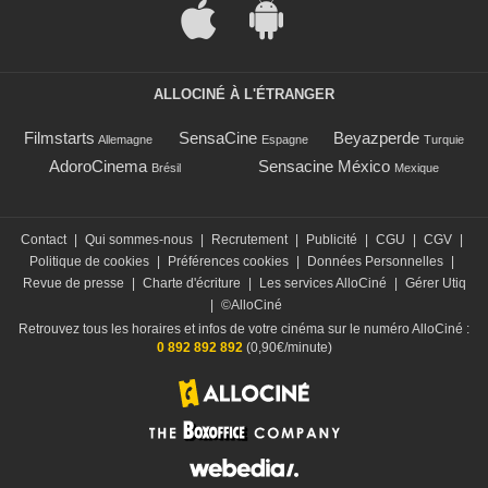
ALLOCINÉ À L'ÉTRANGER
Filmstarts
SensaCine
Beyazperde
Allemagne
Espagne
Turquie
AdoroCinema
Sensacine México
Brésil
Mexique
Contact
|
Qui sommes-nous
|
Recrutement
|
Publicité
|
CGU
|
CGV
|
Politique de cookies
|
Préférences cookies
|
Données Personnelles
|
Revue de presse
|
Charte d'écriture
|
Les services AlloCiné
|
Gérer Utiq
|
©AlloCiné
Retrouvez tous les horaires et infos de votre cinéma sur le numéro AlloCiné :
0 892 892 892
(0,90€/minute)