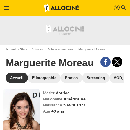
profil
menu
search
Accueil
Stars
Actrices
Actrice américaine
Marguerite Moreau
Marguerite Moreau
Accueil
Filmographie
Photos
Streaming
VOD, DV
Métier
Actrice
Nationalité
Américaine
Naissance
5 avril 1977
Age
49
ans