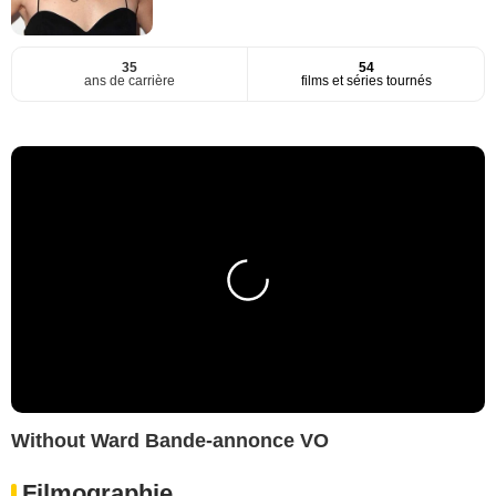
35
54
ans de carrière
films et séries tournés
Without Ward Bande-annonce VO
Filmographie