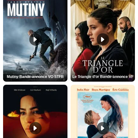
Mutiny Bande-annonce VO STFR
Le Triangle d'or Bande-annonce VF