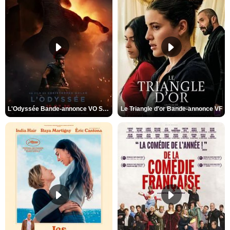
L'Odyssée Bande-annonce VO STFR
Le Triangle d'or Bande-annonce VF