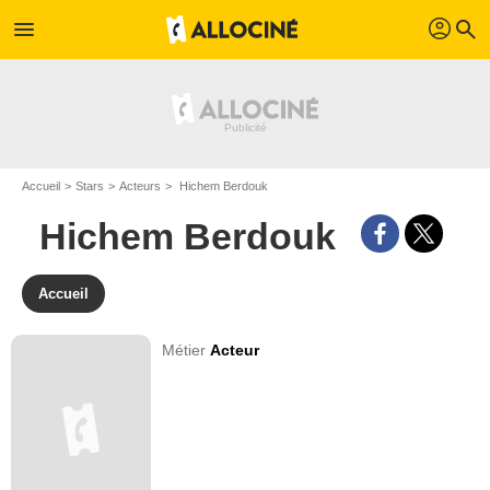
profil
menu
search
Accueil
Stars
Acteurs
Hichem Berdouk
Hichem Berdouk
Accueil
Métier
Acteur