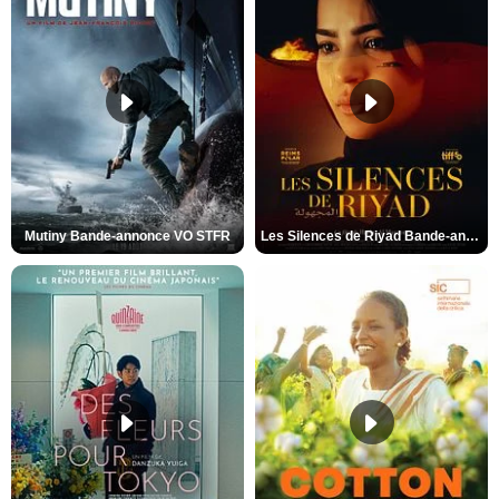
Mutiny Bande-annonce VO STFR
Les Silences de Riyad Bande-annonce VO STFR