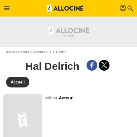
profil
menu
search
Accueil
Stars
Acteurs
Hal Delrich
Hal Delrich
Accueil
Métier
Acteur