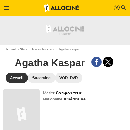
profil
menu
search
Accueil
Stars
Toutes les stars
Agatha Kaspar
Agatha Kaspar
Accueil
Streaming
VOD, DVD
Métier
Compositeur
Nationalité
Américaine