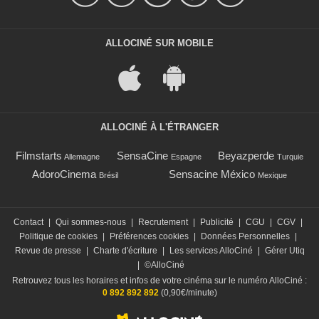
ALLOCINÉ SUR MOBILE
ALLOCINÉ À L'ÉTRANGER
Filmstarts
SensaCine
Beyazperde
Allemagne
Espagne
Turquie
AdoroCinema
Sensacine México
Brésil
Mexique
Contact
|
Qui sommes-nous
|
Recrutement
|
Publicité
|
CGU
|
CGV
|
Politique de cookies
|
Préférences cookies
|
Données Personnelles
|
Revue de presse
|
Charte d'écriture
|
Les services AlloCiné
|
Gérer Utiq
|
©AlloCiné
Retrouvez tous les horaires et infos de votre cinéma sur le numéro AlloCiné :
0 892 892 892
(0,90€/minute)