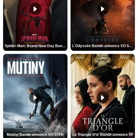
Spider-Man: Brand New Day Bande-annonce VO STFR
L'Odyssée Bande-annonce VO STFR
Mutiny Bande-annonce VO STFR
Le Triangle d'or Bande-annonce VF