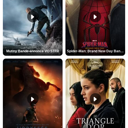
Mutiny Bande-annonce VO STFR
Spider-Man: Brand New Day Bande-annonce VO STFR