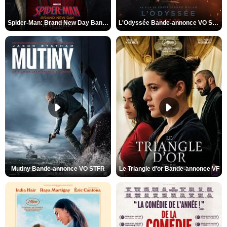
Spider-Man: Brand New Day Bande-annonce VO STFR
L'Odyssée Bande-annonce VO STFR
Mutiny Bande-annonce VO STFR
Le Triangle d'or Bande-annonce VF