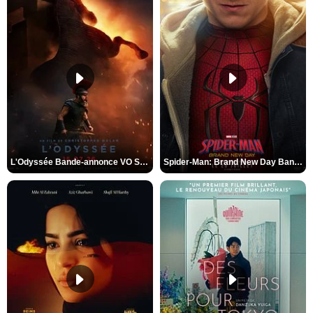
L'Odyssée Bande-annonce VO STFR
Spider-Man: Brand New Day Bande-annonce VO STFR