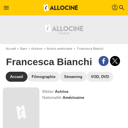
profil
menu
search
Accueil
Stars
Actrices
Actrice américaine
Francesca Bianchi
Francesca Bianchi
Accueil
Filmographie
Streaming
VOD, DVD
Métier
Actrice
Nationalité
Américaine