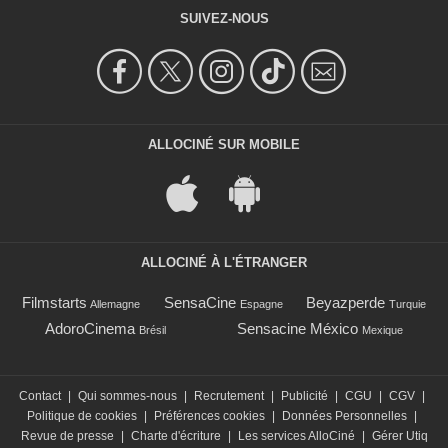
SUIVEZ-NOUS
ALLOCINÉ SUR MOBILE
ALLOCINÉ À L'ÉTRANGER
Filmstarts
SensaCine
Beyazperde
Allemagne
Espagne
Turquie
AdoroCinema
Sensacine México
Brésil
Mexique
Contact
|
Qui sommes-nous
|
Recrutement
|
Publicité
|
CGU
|
CGV
|
Politique de cookies
|
Préférences cookies
|
Données Personnelles
|
Revue de presse
|
Charte d'écriture
|
Les services AlloCiné
|
Gérer Utiq