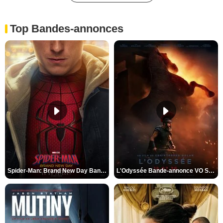
Top Bandes-annonces
Spider-Man: Brand New Day Bande-annonce VO STFR
L'Odyssée Bande-annonce VO STFR