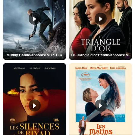
Mutiny Bande-annonce VO STFR
Le Triangle d'or Bande-annonce VF