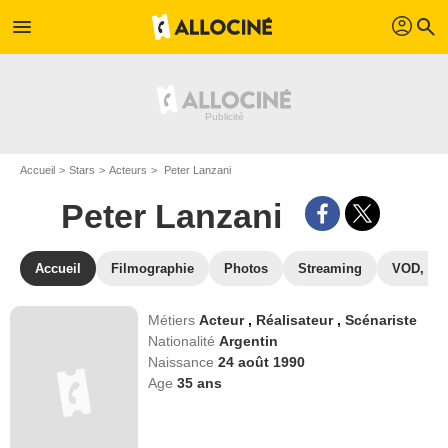
profil
menu
search
Accueil
Stars
Acteurs
Peter Lanzani
Peter Lanzani
Accueil
Filmographie
Photos
Streaming
VOD, DV
Métiers
Acteur
,
Réalisateur
,
Scénariste
Nationalité
Argentin
Naissance
24 août 1990
Age
35
ans