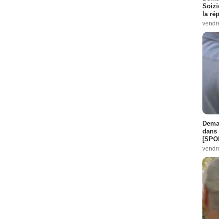
Soizi
la ré
vendr
Demai
dans 
[SPO
vendr