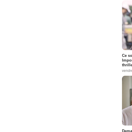
Ce so
Impos
thrill
vendr
Demai