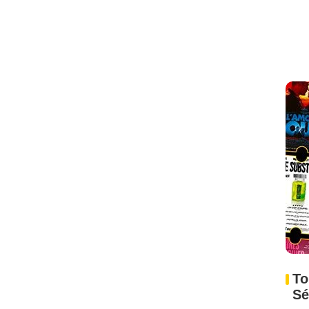
To
Sé