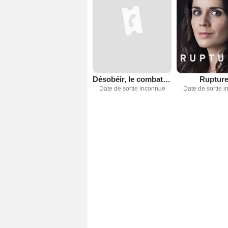
Désobéir, le combat de Chantal Daigle
Ruptur
Date de sortie inconnue
Date de sortie 