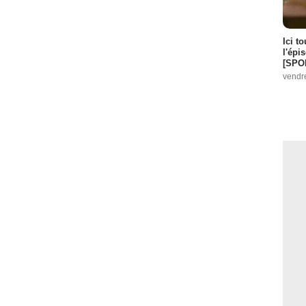
Ici t
l'épi
[SPO
vendr